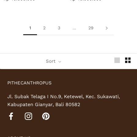
1
2
3
…
29
Sort
PITHECANTHROPUS
Jl. Subak Telaga I No.9, Ketewel, Kec. Sukawati,
Kabupaten Gianyar, Bali 80582